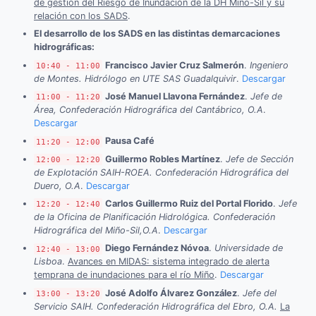
de gestión del Riesgo de Inundación de la DH Miño-Sil y su
relación con los SADS
.
El desarrollo de los SADS en las distintas demarcaciones
hidrográficas:
Francisco Javier Cruz Salmerón
.
Ingeniero
10:40 - 11:00
de Montes. Hidrólogo en UTE SAS Guadalquivir
.
Descargar
José Manuel Llavona Fernández
.
Jefe de
11:00 - 11:20
Área, Confederación Hidrográfica del Cantábrico, O.A
.
Descargar
Pausa Café
11:20 - 12:00
Guillermo Robles Martínez
.
Jefe de Sección
12:00 - 12:20
de Explotación SAIH-ROEA. Confederación Hidrográfica del
Duero, O.A
.
Descargar
Carlos Guillermo Ruiz del Portal Florido
.
Jefe
12:20 - 12:40
de la Oficina de Planificación Hidrológica. Confederación
Hidrográfica del Miño-Sil,O.A
.
Descargar
Diego Fernández Nóvoa
.
Universidade de
12:40 - 13:00
Lisboa
.
Avances en MIDAS: sistema integrado de alerta
temprana de inundaciones para el río Miño
.
Descargar
José Adolfo Álvarez González
.
Jefe del
13:00 - 13:20
Servicio SAIH. Confederación Hidrográfica del Ebro, O.A.
La