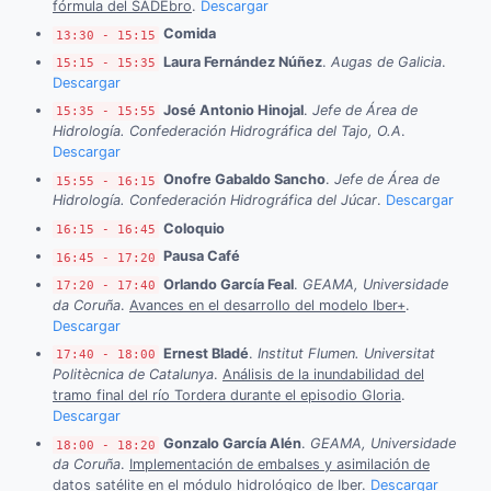
fórmula del SADEbro
.
Descargar
Comida
13:30 - 15:15
Laura Fernández Núñez
.
Augas de Galicia
.
15:15 - 15:35
Descargar
José Antonio Hinojal
.
Jefe de Área de
15:35 - 15:55
Hidrología. Confederación Hidrográfica del Tajo, O.A
.
Descargar
Onofre Gabaldo Sancho
.
Jefe de Área de
15:55 - 16:15
Hidrología. Confederación Hidrográfica del Júcar
.
Descargar
Coloquio
16:15 - 16:45
Pausa Café
16:45 - 17:20
Orlando García Feal
.
GEAMA, Universidade
17:20 - 17:40
da Coruña
.
Avances en el desarrollo del modelo Iber+
.
Descargar
Ernest Bladé
.
Institut Flumen. Universitat
17:40 - 18:00
Politècnica de Catalunya
.
Análisis de la inundabilidad del
tramo final del río Tordera durante el episodio Gloria
.
Descargar
Gonzalo García Alén
.
GEAMA, Universidade
18:00 - 18:20
da Coruña
.
Implementación de embalses y asimilación de
datos satélite en el módulo hidrológico de Iber
.
Descargar