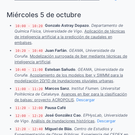
Miércoles 5 de octubre
Gonzalo Astray Dopazo
.
Departamento de
10:00 - 10:20
Química Física, Universidade de Vigo
.
Aplicación de técnicas
de inteligencia artificial a la predicción de caudales en
embalses
.
Juan Farfán
.
GEAMA, Universidade da
10:20 - 10:40
Coruña
.
Modelización surrogada de Iber mediante técnicas de
inteligencia artificial
.
Esteban Sañudo
.
GEAMA, Universidade da
10:40 - 11:00
Coruña
.
Acoplamiento de los modelos Iber y SWMM para la
modelización 2D/1D de inundaciones pluviales urbanas
.
Marcos Sanz
.
Institut Flumen. Universitat
11:00 - 11:20
Politècnica de Catalunya
.
Avances en Iber para la clasificación
de balsas: proyecto ACROPOLIS
.
Descargar
Pausa Café
11:20 - 12:00
José González Cao
.
EPHysLab, Universidade
12:00 - 12:20
de Vigo
.
Análisis de inundaciones históricas
.
Descargar
Miguel de Blás
.
Centro de Estudios y
12:20 - 12:40
Experimentación de Obras Públicas
.
Experiencia del CEDEX en